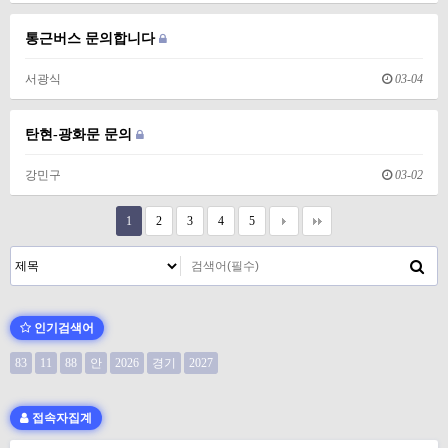
통근버스 문의합니다
서광식
03-04
탄현-광화문 문의
강민구
03-02
1
2
3
4
5
인기검색어
83
11
88
안
2026
경기
2027
접속자집계