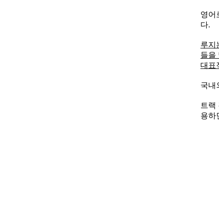
영어로
다.
루지
들을
대표
국내
트랙
용하