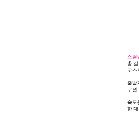
스릴
총 길
코스
출발
쿠션
속도를
한 