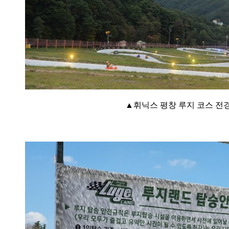
▲휘닉스 평창 루지 코스 전