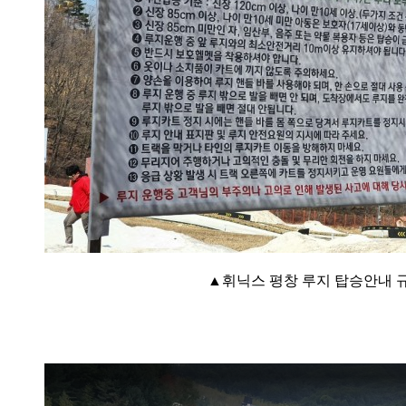
▲휘닉스 평창 루지 탑승안내 