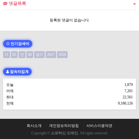
댓글목록
등록된 댓글이 없습니다.
인기검색어
11
83
안
88
경기
2027
2026
접속자집계
오늘
1,879
어제
7,261
최대
22,561
전체
9,186,126
회사소개
개인정보처리방침
서비스이용약관
Copyright ©
소유하신 도메인.
All rights reserved.