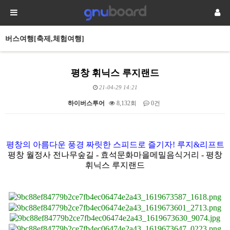
버스여행[축제,체험여행]
평창 휘닉스 루지랜드
21-04-29 14:21
하이버스투어
8,132회
0건
본문
평창의 아름다운 풍경 짜릿한 스피드로 즐기자
!
루지
&
리프트
평창 월정사 전나무숲길
-
효석문화마을메밀음식거리
-
평창
휘닉스 루지랜드