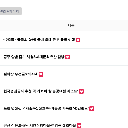
 76건
4 페이지
제목
<단2틀> 꽃들의 향연! 국내 최대 규모 꽃밭 여행
공주 알밤 줍기 체험&세계문화유산 탐방
설악산 주전골&하조대
한국관광공사 추천 꼭 가봐야 할 봄꽃여행 베스트!
포천 명성산 억새꽃&산정호수+가을꽃 가득한 ‘평강랜드’
군산 선유도-군산시간여행마을-경암동 철길마을