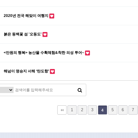
2020년 전국 해맞이 여행지
붉은 동백꽃 섬 '오동도'
<만원의 행복> 농산물 수확체험&착한 의성 투어~
해넘이 명승지 서해 ‘탄도항’
끝
1
2
3
5
6
7
4